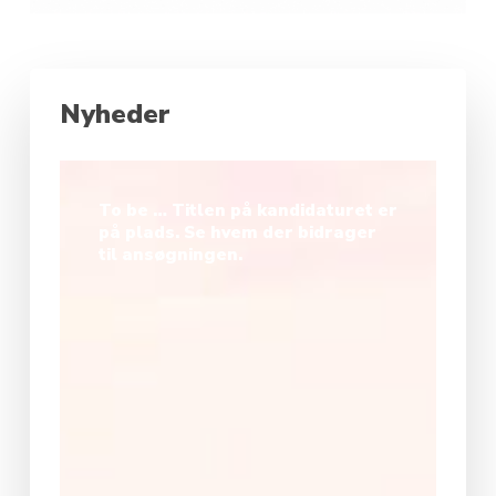
Nyheder
To be … Titlen på kandidaturet er
på plads. Se hvem der bidrager
til ansøgningen.