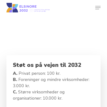
Skip
Menu
to
Close
main
Menu
content
Støt os på vejen til 2032
A.
Privat person: 100 kr.
B.
Foreninger og mindre virksomheder:
3.000 kr.
C.
Større virksomheder og
organisationer: 10.000 kr.