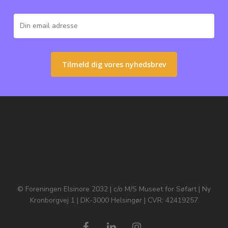
© Foreningen Elsinore 2032 | c/o M/S Museet for Søfart | Ny
Kronborgvej 1 | DK-3000 Helsingør | CVR: 42419257
facebook
linkedin
instagram