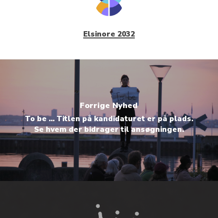
Elsinore 2032
Forrige Nyhed
To be ... Titlen på kandidaturet er på plads.
Se hvem der bidrager til ansøgningen.