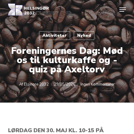
Skip
Menu
to
Close
main
Menu
content
Aktiviteter
Nyhed
Foreningernes Dag: Mød
os til kulturkaffe og -
quiz på Axeltorv
Af
Elsinore 2032
29/05/2026
Ingen Kommentarer
LØRDAG DEN 30. MAJ KL. 10-15 PÅ